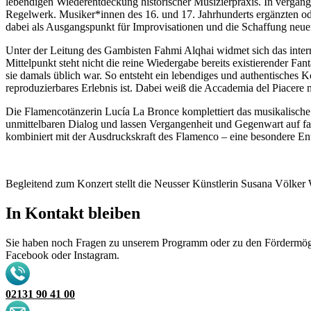
lebendigen Wiederentdeckung historischer Musizierpraxis. In vergange
Regelwerk. Musiker*innen des 16. und 17. Jahrhunderts ergänzten ode
dabei als Ausgangspunkt für Improvisationen und die Schaffung neuer
Unter der Leitung des Gambisten Fahmi Alqhai widmet sich das interna
Mittelpunkt steht nicht die reine Wiedergabe bereits existierender Fan
sie damals üblich war. So entsteht ein lebendiges und authentisches K
reproduzierbares Erlebnis ist. Dabei weiß die Accademia del Piacere
Die Flamencotänzerin Lucía La Bronce komplettiert das musikalisch
unmittelbaren Dialog und lassen Vergangenheit und Gegenwart auf fa
kombiniert mit der Ausdruckskraft des Flamenco – eine besondere 
Begleitend zum Konzert stellt die Neusser Künstlerin Susana Völker
In Kontakt bleiben
Sie haben noch Fragen zu unserem Programm oder zu den Fördermöglic
Facebook oder Instagram.
02131 90 41 00