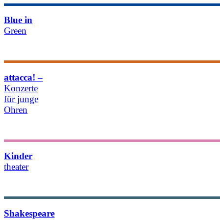
Blue in
Green
Details & Termine
attacca! –
Konzerte
für junge
Ohren
Details & Termine
Kinder­​
theater
Details & Termine
Shakespeare