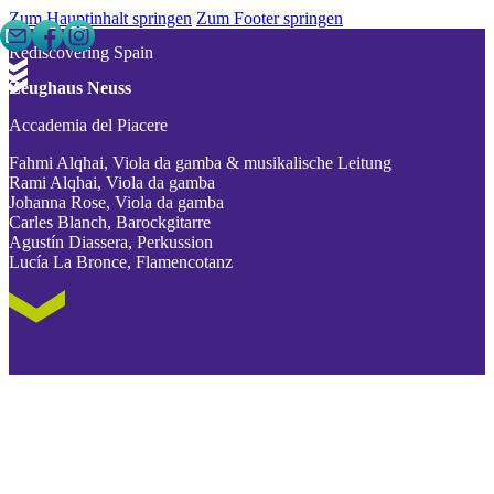
Zum Hauptinhalt springen
Zum Footer springen
Rediscovering Spain
Zeughaus Neuss
Accademia del Piacere
Fahmi Alqhai, Viola da gamba & musikalische Leitung
Rami Alqhai, Viola da gamba
Johanna Rose, Viola da gamba
Carles Blanch, Barockgitarre
Agustín Diassera, Perkussion
Lucía La Bronce, Flamencotanz
Accademia del Piacere © Laura León