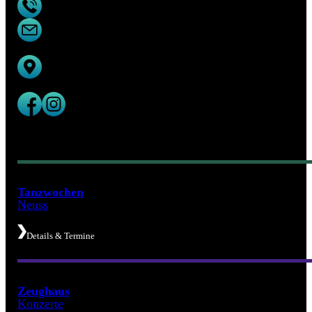
02131 90 41 00
kulturamt@stadt.neuss.de
Stadt Neuss – Der Bürgermeister
Kulturamt
Oberstraße 17
41460 Neuss
Tanzwochen
Neuss
Details & Termine
Zeughaus​
Konzerte